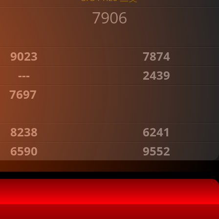
7906
9023
7874
---
2439
7697
8238
6241
6590
9552