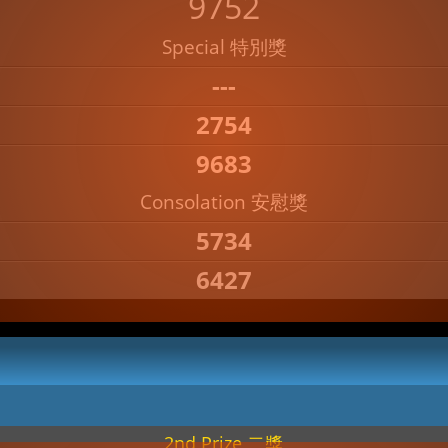
9752
Special 特別獎
---
2754
9683
Consolation 安慰獎
5734
6427
2nd Prize 二獎