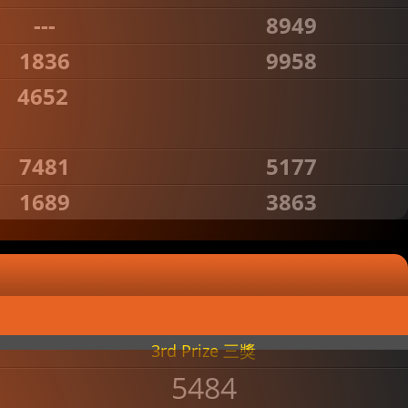
---
8949
1836
9958
4652
7481
5177
1689
3863
3rd Prize 三獎
5484