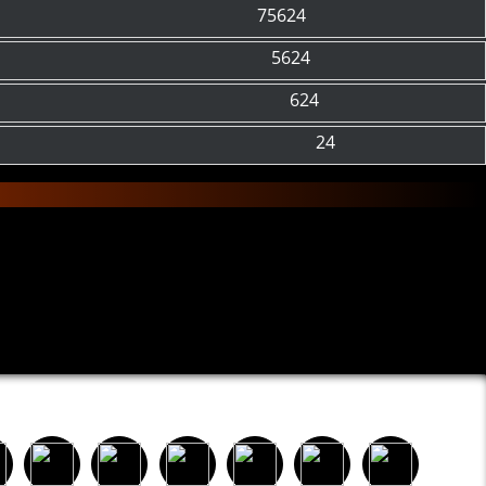
75624
5624
624
24