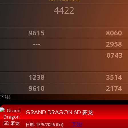
4422
9615
8060
---
2958
0743
1238
3514
9610
2174
下注!
GRAND DRAGON 6D 豪龙
下注!
日期: 15/5/2026 (Fri)