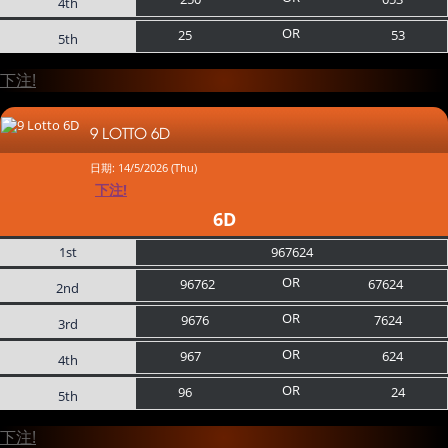
4th
OR
25
53
5th
下注!
9 LOTTO 6D
日期: 14/5/2026 (Thu)
下注!
6D
1st
967624
OR
96762
67624
2nd
OR
9676
7624
3rd
OR
967
624
4th
OR
96
24
5th
下注!