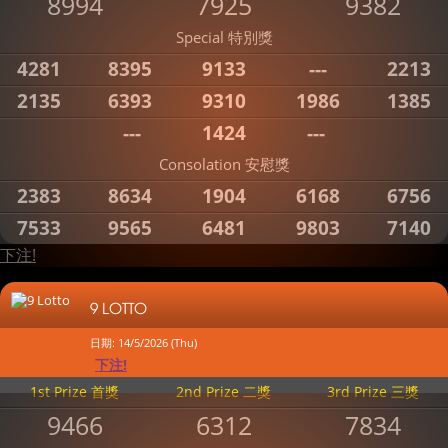
8994
7925
9382
Special 特別獎
4281
8395
9133
---
2213
2135
6393
9310
1986
1385
---
1424
---
Consolation 安慰獎
2383
8634
1904
6168
6756
7533
9565
6481
9803
7140
下注!
9 LOTTO
日期: 14/5/2026 (Thu)
下注!
1st Prize 首獎
2nd Prize 二獎
3rd Prize 三獎
9466
6312
7834