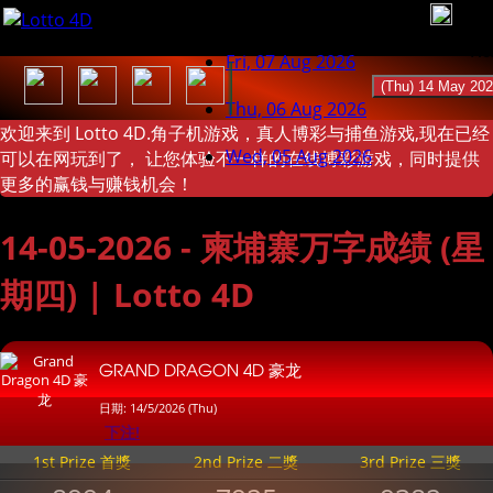
To
na
Fri, 07 Aug 2026
(Thu) 14 May 20
Thu, 06 Aug 2026
欢迎来到 Lotto 4D.角子机游戏，真人博彩与捕鱼游戏,现在已经
Wed, 05 Aug 2026
可以在网玩到了， 让您体验不一样的在线博彩游戏，同时提供
更多的赢钱与赚钱机会！
14-05-2026 - 柬埔寨万字成绩 (星
期四) | Lotto 4D
GRAND DRAGON 4D 豪龙
日期: 14/5/2026 (Thu)
下注!
1st Prize 首獎
2nd Prize 二獎
3rd Prize 三獎