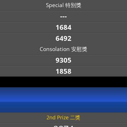
Special 特別獎
---
1684
6492
Consolation 安慰獎
9305
1858
2nd Prize 二獎