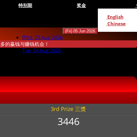
特别期
奖金
(Fri) 05 Jun 2026
English
Chinese
Thu, 06 Aug 2026
(Fri) 05 Jun 2026
Wed, 05 Aug 2026
供更多的赢钱与赚钱机会！
Tue, 04 Aug 2026
3rd Prize 三獎
3446