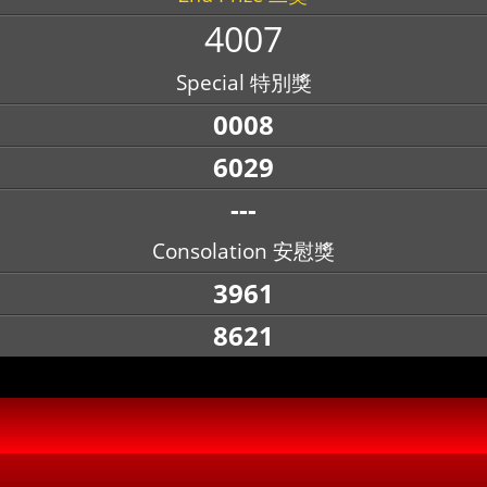
4007
Special 特別獎
0008
6029
---
Consolation 安慰獎
3961
8621