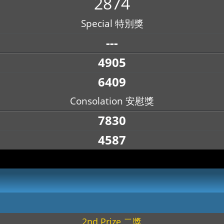
2874
Special 特別獎
---
4905
6409
Consolation 安慰獎
7830
4587
2nd Prize 二獎