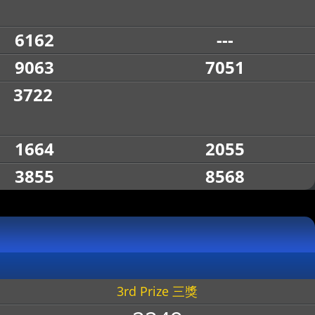
6162
---
9063
7051
3722
1664
2055
3855
8568
3rd Prize 三獎