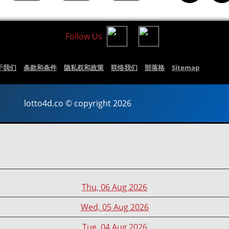
Follow Us
于我们
条款和条件
隐私权和政策
联络我们
部落格
Sitemap
lotto4d.co © copyright 2026
Thu, 06 Aug 2026
Wed, 05 Aug 2026
Tue, 04 Aug 2026