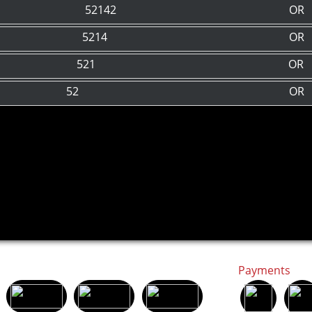
52142
OR
5214
OR
521
OR
52
OR
Payments