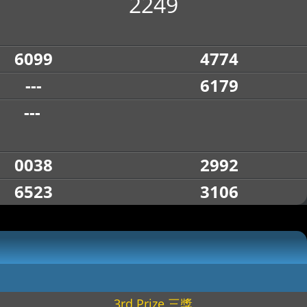
2249
6099
4774
---
6179
---
0038
2992
6523
3106
3rd Prize 三獎