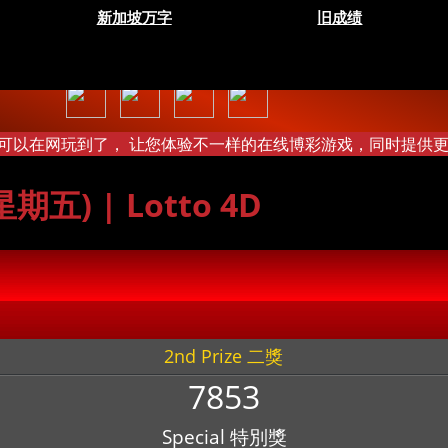
新加坡万字
旧成绩
现在已经可以在网玩到了， 让您体验不一样的在线博彩游戏，同时提
期五) | Lotto 4D
2nd Prize 二獎
7853
Special 特別獎