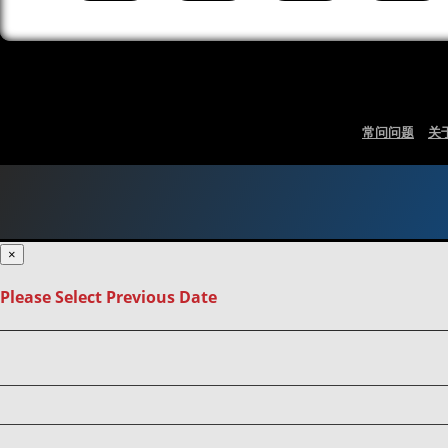
常问问题
关
×
Please Select Previous Date