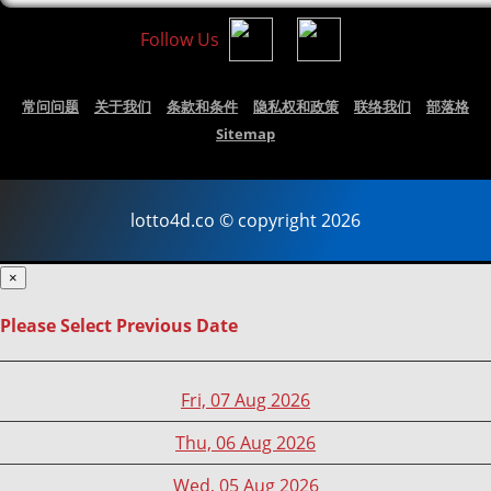
Follow Us
常问问题
关于我们
条款和条件
隐私权和政策
联络我们
部落格
Sitemap
lotto4d.co © copyright 2026
×
Please Select Previous Date
Fri, 07 Aug 2026
Thu, 06 Aug 2026
Wed, 05 Aug 2026