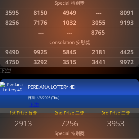
Special 特別獎
3595
8150
4949
---
8091
8256
7176
1032
3055
9193
---
---
8765
Consolation 安慰獎
9490
9925
5845
2181
4425
4750
3292
3515
3441
9972
下注!
PERDANA LOTTERY 4D
日期: 4/6/2026 (Thu)
下注!
1st Prize 首獎
2nd Prize 二獎
3rd Prize 三獎
2913
7256
3953
Special 特別獎