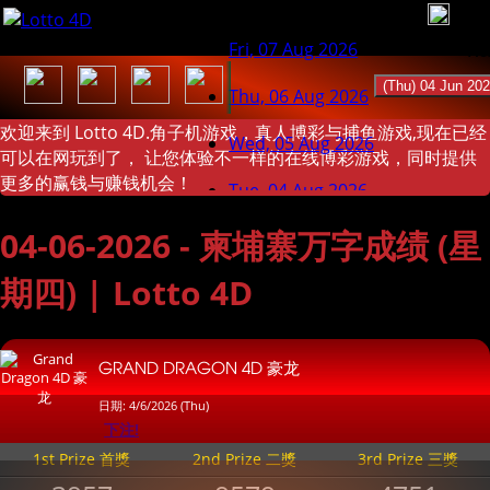
To
Fri, 07 Aug 2026
na
(Thu) 04 Jun 20
Thu, 06 Aug 2026
欢迎来到 Lotto 4D.角子机游戏，真人博彩与捕鱼游戏,现在已经
Wed, 05 Aug 2026
可以在网玩到了， 让您体验不一样的在线博彩游戏，同时提供
更多的赢钱与赚钱机会！
Tue, 04 Aug 2026
04-06-2026 - 柬埔寨万字成绩 (星
Mon, 03 Aug 2026
期四) | Lotto 4D
GRAND DRAGON 4D 豪龙
日期: 4/6/2026 (Thu)
下注!
1st Prize 首獎
2nd Prize 二獎
3rd Prize 三獎