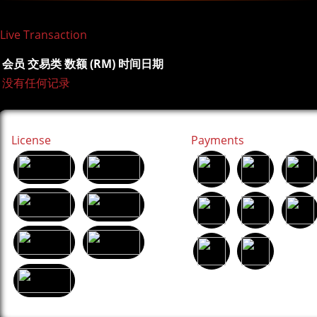
Live Transaction
会员
交易类
数额 (RM)
时间日期
没有任何记录
License
Payments