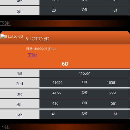
4th
OR
20
81
5th
下注!
9 LOTTO 6D
日期: 4/6/2026 (Thu)
下注!
6D
1st
416561
OR
41656
16561
2nd
OR
4165
6561
3rd
OR
416
561
4th
OR
41
61
5th
下注!