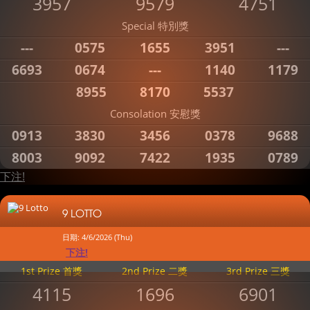
3957
9579
4751
Special 特別獎
---
0575
1655
3951
---
6693
0674
---
1140
1179
8955
8170
5537
Consolation 安慰獎
0913
3830
3456
0378
9688
8003
9092
7422
1935
0789
下注!
9 LOTTO
日期: 4/6/2026 (Thu)
下注!
1st Prize 首獎
2nd Prize 二獎
3rd Prize 三獎
4115
1696
6901