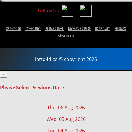
Follow Us
常问问题
关于我们
条款和条件
隐私权和政策
联络我们
部落格
Sitemap
lotto4d.co © copyright 2026
×
Please Select Previous Date
Thu, 06 Aug 2026
Wed, 05 Aug 2026
Tue, 04 Aug 2026