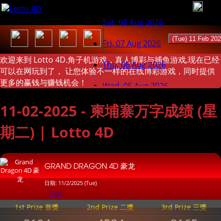
To
Sat, 08 Aug 2026
na
(Tue) 11 Feb 20
Fri, 07 Aug 2026
欢迎来到 Lotto 4D.角子机游戏，真人博彩与捕鱼游戏,现在已经
Thu, 06 Aug 2026
可以在网玩到了， 让您体验不一样的在线博彩游戏，同时提供
更多的赢钱与赚钱机会！
Wed, 05 Aug 2026
11-02-2025 - 柬埔寨万字成绩 (星
Tue, 04 Aug 2026
期二) | Lotto 4D
GRAND DRAGON 4D 豪龙
日期: 11/2/2025 (Tue)
下注!
1st Prize 首獎
2nd Prize 二獎
3rd Prize 三獎