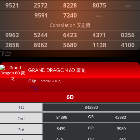
9521
2572
8228
8075
---
9591
7240
---
Consolation 安慰獎
9962
5244
6423
4371
0256
2858
6962
5680
1128
4100
下注!
GRAND DRAGON 6D 豪龙
日期: 11/2/2025 (Tue)
下注!
6D
1st
843980
OR
84398
43980
2nd
OR
8439
3980
3rd
OR
843
980