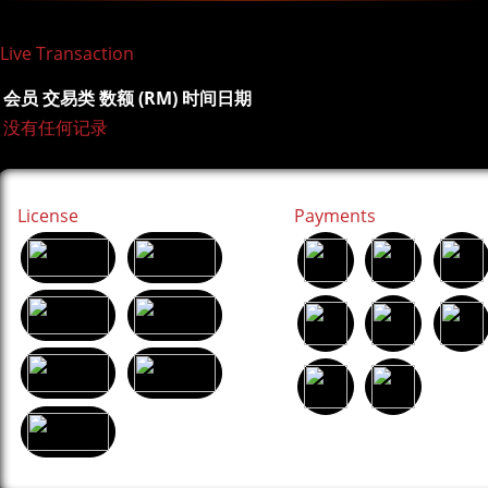
Live Transaction
会员
交易类
数额 (RM)
时间日期
没有任何记录
License
Payments