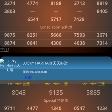
3274
4774
8188
3712
8819
3803
---
---
---
8405
6541
5717
7429
Consolation 安慰獎
9875
8251
5666
7593
3671
8874
0641
4306
4038
7314
下注!
LUCKY HARIHARI 天天好运
日期: 6/6/2026 (Sat)
下注!
1st Prize 首獎
2nd Prize 二獎
3rd Prize 三獎
8043
9135
5885
Special 特別獎
9711
4477
1340
0547
1234