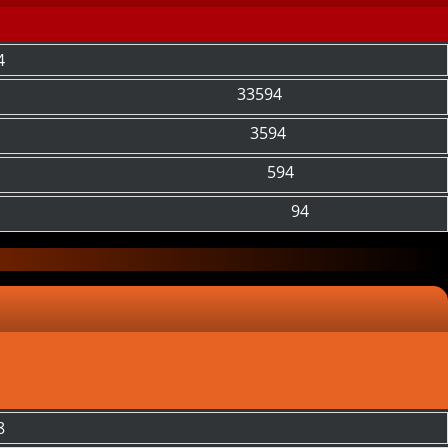
4
33594
3594
594
94
8