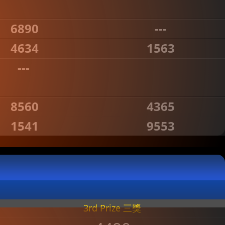
6890
---
4634
1563
---
8560
4365
1541
9553
3rd Prize 三獎