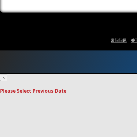
常问问题
关
×
Please Select Previous Date