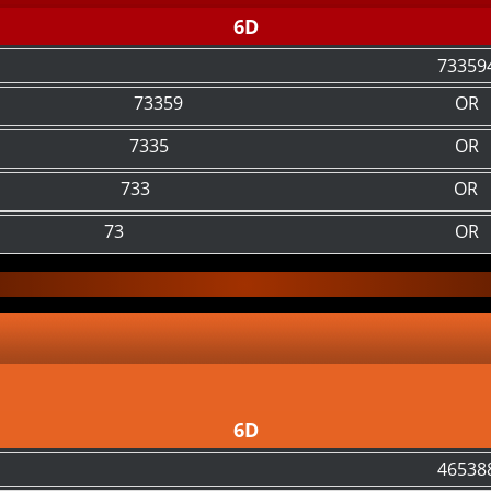
6D
73359
73359
OR
7335
OR
733
OR
73
OR
6D
46538