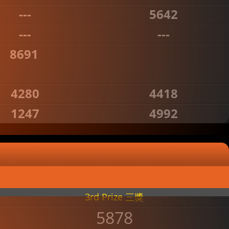
---
5642
---
---
8691
4280
4418
1247
4992
3rd Prize 三獎
5878