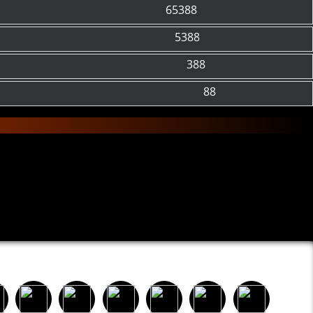
65388
5388
388
88