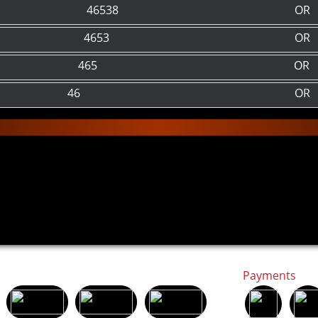
46538
OR
4653
OR
465
OR
46
OR
Payments