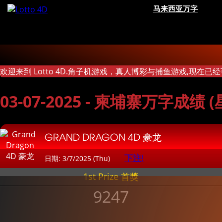
马来西亚万字
欢迎来到 Lotto 4D.角子机游戏，真人博彩与捕鱼游戏,
03-07-2025 - 柬埔寨万字成绩 (星
GRAND DRAGON 4D 豪龙
下注!
日期: 3/7/2025 (Thu)
1st Prize 首獎
9247