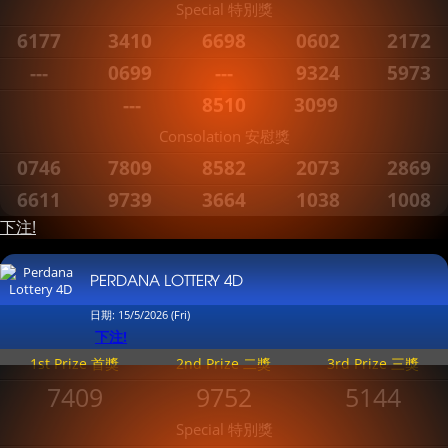
Special 特別獎
6177
3410
6698
0602
2172
---
0699
---
9324
5973
---
8510
3099
Consolation 安慰獎
0746
7809
8582
2073
2869
6611
9739
3664
1038
1008
下注!
PERDANA LOTTERY 4D
日期: 15/5/2026 (Fri)
下注!
1st Prize 首獎
2nd Prize 二獎
3rd Prize 三獎
7409
9752
5144
Special 特別獎