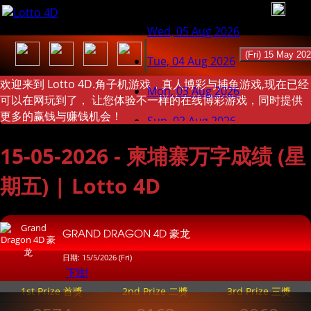
To
Wed, 05 Aug 2026
na
(Fri) 15 May 20
Tue, 04 Aug 2026
欢迎来到 Lotto 4D.角子机游戏，真人博彩与捕鱼游戏,现在已经
Mon, 03 Aug 2026
可以在网玩到了， 让您体验不一样的在线博彩游戏，同时提供
更多的赢钱与赚钱机会！
Sun, 02 Aug 2026
15-05-2026 - 柬埔寨万字成绩 (星
Sat, 01 Aug 2026
期五) | Lotto 4D
GRAND DRAGON 4D 豪龙
日期: 15/5/2026 (Fri)
下注!
1st Prize 首獎
2nd Prize 二獎
3rd Prize 三獎