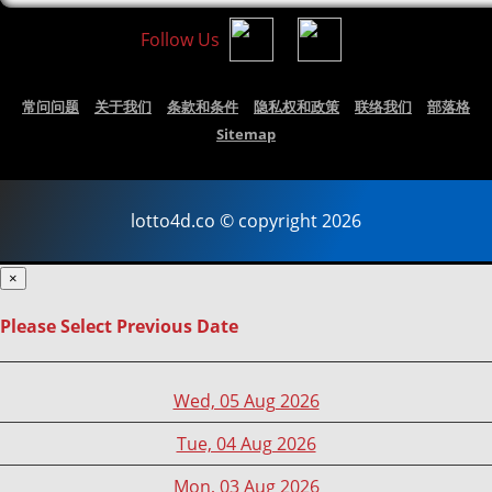
Follow Us
常问问题
关于我们
条款和条件
隐私权和政策
联络我们
部落格
Sitemap
lotto4d.co © copyright 2026
×
Please Select Previous Date
Wed, 05 Aug 2026
Tue, 04 Aug 2026
Mon, 03 Aug 2026