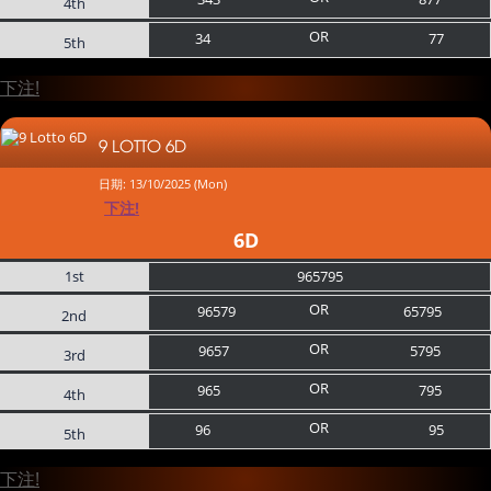
4th
OR
34
77
5th
下注!
9 LOTTO 6D
日期: 13/10/2025 (Mon)
下注!
6D
1st
965795
OR
96579
65795
2nd
OR
9657
5795
3rd
OR
965
795
4th
OR
96
95
5th
下注!