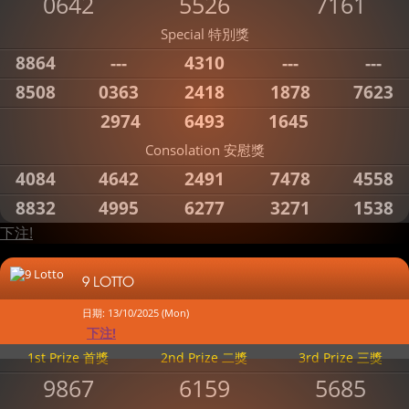
0642
5526
7161
Special 特別獎
8864
---
4310
---
---
8508
0363
2418
1878
7623
2974
6493
1645
Consolation 安慰獎
4084
4642
2491
7478
4558
8832
4995
6277
3271
1538
下注!
9 LOTTO
日期: 13/10/2025 (Mon)
下注!
1st Prize 首獎
2nd Prize 二獎
3rd Prize 三獎
9867
6159
5685