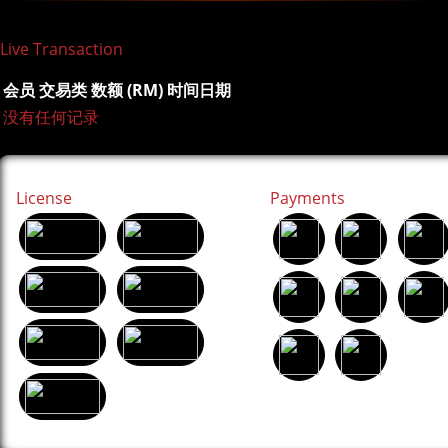
Live Transaction
会员
交易类
数额 (RM)
时间日期
没有任何记录
License
Payments