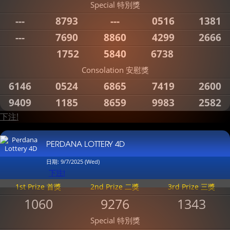
Special 特別獎
---
8793
---
0516
1381
---
7690
8860
4299
2666
1752
5840
6738
Consolation 安慰獎
6146
0524
6865
7419
2600
9409
1185
8659
9983
2582
下注!
PERDANA LOTTERY 4D
日期: 9/7/2025 (Wed)
下注!
1st Prize 首獎
2nd Prize 二獎
3rd Prize 三獎
1060
9276
1343
Special 特別獎