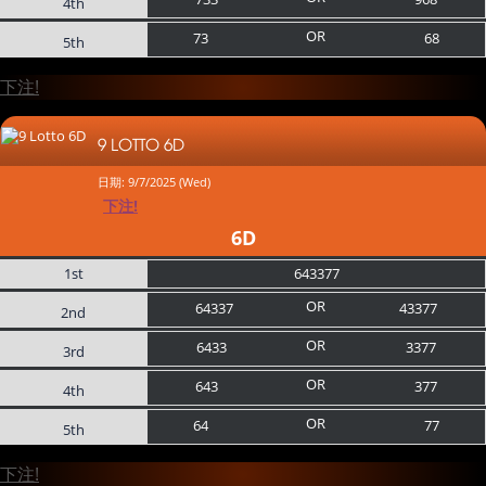
4th
OR
73
68
5th
下注!
9 LOTTO 6D
日期: 9/7/2025 (Wed)
下注!
6D
1st
643377
OR
64337
43377
2nd
OR
6433
3377
3rd
OR
643
377
4th
OR
64
77
5th
下注!