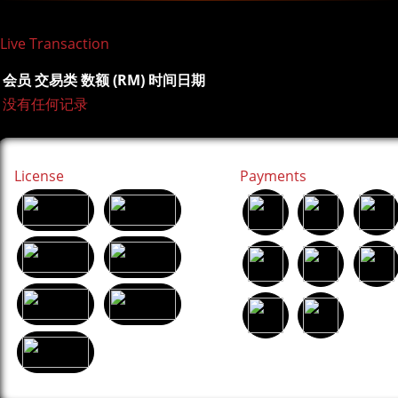
Live Transaction
会员
交易类
数额 (RM)
时间日期
没有任何记录
License
Payments